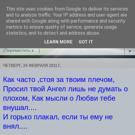
This site uses cookies from Google to deliver its services
Облако чудес
and to analyze traffic. Your IP address and user-agent are
shared with Google along with performance and security
metrics to ensure quality of service, generate usage
ВСЕМ ЛЕТАЮЩИМ И ТОЛЬКО РАСПРАВЛЯЮЩИМ
statistics, and to detect and address abuse.
КРЫЛЬЯ ПОСВЯЩАЕТСЯ!
LEARN MORE
GOT IT
▼
ЧЕТВЕРГ, 24 ФЕВРАЛЯ 2011 Г.
Как часто ,стоя за твоим плечом,
Просил твой Ангел лишь не думать о
плохом, Как мысли о Любви тебе
внушал....
И горько плакал, если ты ему не
внял....