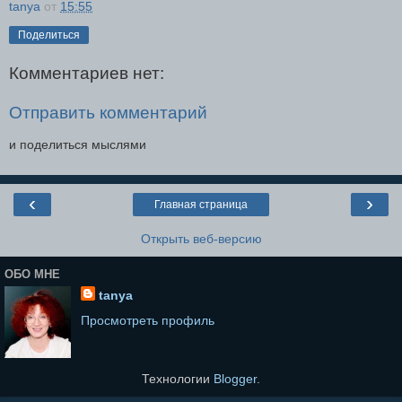
tanya
от
15:55
Поделиться
Комментариев нет:
Отправить комментарий
и поделиться мыслями
‹
›
Главная страница
Открыть веб-версию
ОБО МНЕ
tanya
Просмотреть профиль
Технологии
Blogger
.