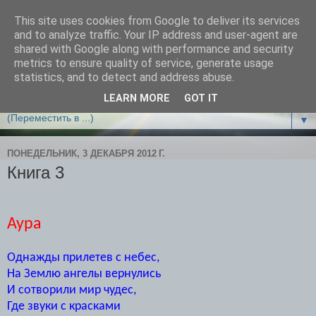
This site uses cookies from Google to deliver its services
Облако чудес
and to analyze traffic. Your IP address and user-agent are
shared with Google along with performance and security
metrics to ensure quality of service, generate usage
ВСЕМ ЛЕТАЮЩИМ И ТОЛЬКО РАСПРАВЛЯЮЩИМ
statistics, and to detect and address abuse.
КРЫЛЬЯ ПОСВЯЩАЕТСЯ!
LEARN MORE
GOT IT
▼
ПОНЕДЕЛЬНИК, 3 ДЕКАБРЯ 2012 Г.
Книга 3
Аура
Однажды прилетев с небес,
На Землю ангелы вернулись
И сотворили мир чудес,
Где звуки с красками