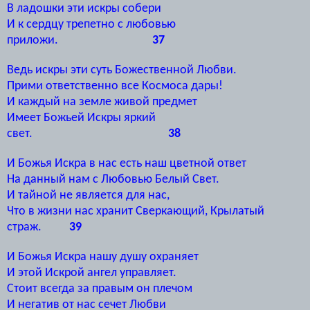
В ладошки эти искры собери
И к сердцу трепетно с любовью
приложи.
37
Ведь искры эти суть Божественной Любви.
Прими ответственно все Космоса дары!
И каждый на земле живой предмет
Имеет Божьей Искры яркий
свет.
38
И Божья Искра в нас есть наш цветной ответ
На данный нам с Любовью Белый Свет.
И тайной не является для нас,
Что в жизни нас хранит Сверкающий, Крылатый
страж.
39
И Божья Искра нашу душу охраняет
И этой Искрой ангел управляет.
Стоит всегда за правым он плечом
И негатив от нас сечет Любви