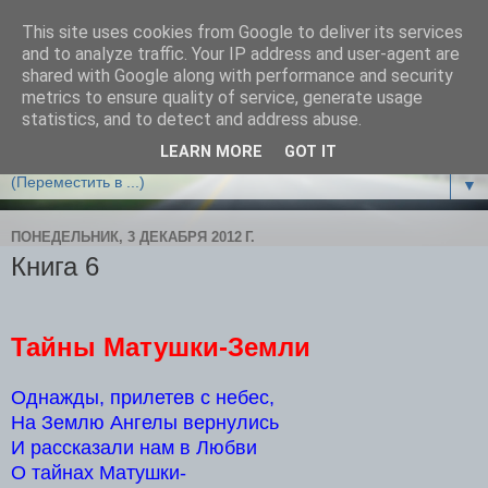
This site uses cookies from Google to deliver its services
Облако чудес
and to analyze traffic. Your IP address and user-agent are
shared with Google along with performance and security
metrics to ensure quality of service, generate usage
ВСЕМ ЛЕТАЮЩИМ И ТОЛЬКО РАСПРАВЛЯЮЩИМ
statistics, and to detect and address abuse.
КРЫЛЬЯ ПОСВЯЩАЕТСЯ!
LEARN MORE
GOT IT
▼
ПОНЕДЕЛЬНИК, 3 ДЕКАБРЯ 2012 Г.
Книга 6
Тайны Матушки-Земли
Однажды, прилетев с небес,
На Землю Ангелы вернулись
И рассказали нам в Любви
О тайнах Матушки-