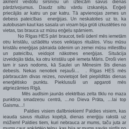
akmenī veidotu sirsniņu un izteicām savus dienas
pārdzīvojumus. Daudz siltu vārdu izskanēja. Eņģeļi
priecājās ar katru un par katru. Tā apvienojas zemes un
debess pateicības enerģijas. Un neskatoties uz to, ka
autobusam kaut kas sasala un viņam bija grūti izkustēties no
vietas, tas brauca uz mūsu eņģeļu spārniem.
No Rīgas HES pāri braucot, tieši ūdenī mēs iemetām
otru kristālu, uzlādētu visos veiktajos rituālos. Visu mūsu
kristālu enerģijas pārraida ūdenim un zemei mūsu mīlestību
un pateicību, veidojot nākotnes enerģijas. Situācija
izveidojās tāda, ka otru kristālu upē iemeta Māris. Droši vien
tam ir savs nodoms, kā Saulei un Mēnesim šīs dienas
debesīs. Nekas nenotiek nejauši… . Rīgas HES mēs
pārbraucām divas reizes, novietojot šeit piepildītās dienas
enerģētisko punktu. Pieklusuši un apgaroti mēs
atgriezāmies Rīgā.
Mēs audīsim jaunās elektrības zelta tīklu no maza
punktiņa smadzeņu centrā, …no Dieva Prāta, …lai top
Gaisma…!
Paldies visiem dalībniekiem! Paldies visiem, kas
ieauda savus rituālus kopējā, dienas enerģiju rakstā uz
mūžiem! Paldies tiem, kuri nebrauca ar mums, taču juta ar
mums caur apkārtējo telpu, kas bija ar mums savās sirdīs no