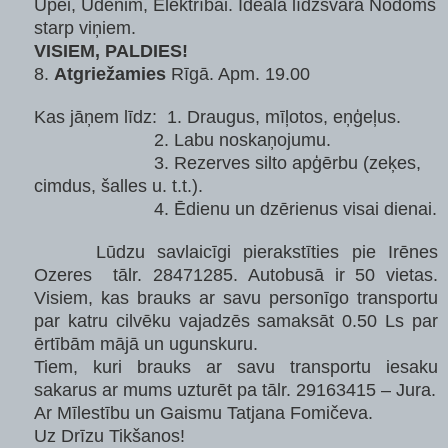
Upei, Ūdenim, Elektrībai. Ideāla līdzsvara Nodoms
starp viņiem.
VISIEM, PALDIES!
8.
Atgriežamies
Rīgā. Apm.
19.00
Kas jāņem līdz: 1. Draugus, mīļotos, eņģeļus.
2. Labu noskaņojumu.
3. Rezerves silto apģērbu (zeķes,
cimdus, šalles u. t.t.).
4. Ēdienu un dzērienus visai dienai.
Lūdzu savlaicīgi pierakstīties pie Irēnes
Ozeres tālr. 28471285. Autobusā ir 50 vietas.
Visiem, kas brauks ar savu personīgo transportu
par katru cilvēku vajadzēs samaksāt 0.50 Ls par
ērtībām mājā un ugunskuru.
Tiem, kuri brauks ar savu transportu iesaku
sakarus ar mums uzturēt pa tālr. 29163415 – Jura.
Ar Mīlestību un Gaismu Tatjana Fomičeva.
Uz Drīzu Tikšanos!