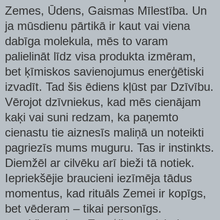
Zemes, Ūdens, Gaismas Mīlestība. Un
ja mūsdienu pārtikā ir kaut vai viena
dabīga molekula, mēs to varam
palielināt līdz visa produkta izmēram,
bet ķīmiskos savienojumus enerģētiski
izvadīt. Tad šis ēdiens kļūst par Dzīvību.
Vērojot dzīvniekus, kad mēs cienājam
kaķi vai suni redzam, ka paņemto
cienastu tie aiznesīs maliņā un noteikti
pagriezīs mums muguru. Tas ir instinkts.
Diemžēl ar cilvēku arī bieži tā notiek.
Iepriekšējie braucieni iezīmēja tādus
momentus, kad rituāls Zemei ir kopīgs,
bet vēderam – tikai personīgs.