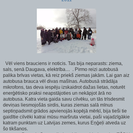
Vēl viens brauciens ir noticis. Tas bija neparasts: ziema,
sals, senā Daugava, elektrība…
. Pirmo reizi autobusā
palika brīvas vietas, kā reiz priekš ziemas jakām. Lai gan aiz
autobusa brauca vēl divas mašīnas. Autobusā strādāja
mikrofons, tas deva iespēju izskaidrot dažas lietas, noturēt
enerģētisko praksi neapstājoties un nekāpjot ārā no
autobusa. Katra vieta gaida savu cilvēku, un tās trīsdesmit
deviņas liesmojošās sirdis, kuras ziemas salā mīnus
septiņpadsmit grādos apvienojās kopējā mērķī, bija tieši tie
gaidītie cilvēki katrai mūsu maršruta vietai, paši vajadzīgākie
katram punktam uz Latvijas zemes, kurus Eņģeļi atveda uz
šo tikšanos.