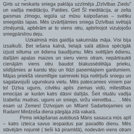
Ģirts uz neskarta sniega paklāja uzzīmēja „Dzīvības Ziedu”
un vadīja meditāciju. Paldies. Ģirt! Šī meditācija, ar zelta
gaismas zīmogu, iegūla uz mūsu kalpošanas – svētku
sniegotās lapas. Mēs izvārtījāmies sniega Dzīvības svētajā
zīmējumā, apbērām ar to viens otru, apbrīnojot vizuļojošo
sniegpārsliņu deju.
Uzkalniņā mūs gaidīja sakurināta māja. Visi bija
izsalkuši. Bet iešana kalnā, lielajā salā atļāva spēcīgāk
izjust siltuma un ēdiena baudījumu. Mēs svētījām ēdienu,
dalījām apaļas maizes un sieru viens otram, nepārtraukti
cienājām viens otru baudot blakussēdētāja prieku,
sildījāmies ar karstu tēju un līdzi paņemtajiem gardumiem.
Mājas priekšā viesmīlīgie saimnieki bija notīrījuši sniegu un
sagatavojuši ugunskura vietu. Mēs pateicamies viņiem par
to! Dzīva uguns, cilvēku aplis ziemas vidū, mīlestības
emocijas ar kurām katrs dāsni dalījās. Šeit rituālu vadīja
Izabella: mudras, uguns un sniegs, siržu vienotība… . Mēs
esam uz Zemes! Dzīvojam un Mīlam! Sadarbojamies un
Radam! Mirdzoša diena pārgāja zilā vakarā.
Pirms iekāpšanas autobusā Māris sasauca mūs aplī
– katrs izteica savus iespaidus par pavadīto dienu. Mēs
stāvējām nojumē ( tieši kā piramīdā), nodevām viens otram