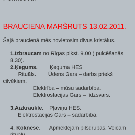
BRAUCIENA MARŠRUTS
13.02.2011.
Šajā braucienā mēs novietosim divus kristālus.
1.Izbraucam
no Rīgas plkst.
9.00
( pulcēšanās
8.30).
2.Ķegums.
Ķeguma HES
Rituāls. Ūdens Gars – darbs priekš
cilvēkiem.
Elektrība – mūsu sadarbība.
Elektrostacijas Gars – līdzsvars.
3.Aizkraukle.
Pļaviņu HES.
Elektrostacijas Gars – sadarbība.
4.
Koknese
. Apmeklējam pilsdrupas. Veicam
rituālu.