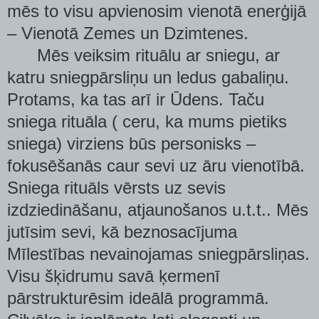
mēs to visu apvienosim vienotā enerģijā
– Vienotā Zemes un Dzimtenes.
Mēs veiksim rituālu ar sniegu, ar
katru sniegpārsliņu un ledus gabaliņu.
Protams, ka tas arī ir Ūdens. Taču
sniega rituāla ( ceru, ka mums pietiks
sniega) virziens būs personisks –
fokusēšanās caur sevi uz āru vienotībā.
Sniega rituāls vērsts uz sevis
izdziedināšanu, atjaunošanos u.t.t.. Mēs
jutīsim sevi, kā beznosacījuma
Mīlestības nevainojamas sniegpārsliņas.
Visu šķidrumu savā ķermenī
pārstrukturēsim ideālā programmā.