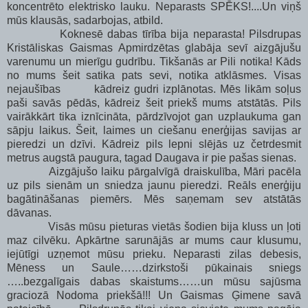
koncentrēto elektrisko lauku. Neparasts SPĒKS!....Un viņš
mūs klausās, sadarbojas, atbild.
Koknesē dabas tīrība bija neparasta! Pilsdrupas
Kristāliskas Gaismas Apmirdzētas glabāja sevī aizgājušu
varenumu un mierīgu gudrību. Tikšanās ar Pili notika! Kāds
no mums šeit satika pats sevi, notika atklāsmes. Visas
nejaušības kādreiz gudri izplānotas. Mēs likām soļus
paši savās pēdās, kādreiz šeit priekš mums atstātās. Pils
vairākkārt tika iznīcināta, pārdzīvojot gan uzplaukuma gan
sāpju laikus. Šeit, laimes un ciešanu enerģijas savijas ar
pieredzi un dzīvi. Kādreiz pils lepni slējās uz četrdesmit
metrus augstā paugura, tagad Daugava ir pie pašas sienas.
Aizgājušo laiku pārgalvīgā draiskulība, Māri pacēla
uz pils sienām un sniedza jaunu pieredzi. Reāls enerģiju
bagātināšanas piemērs. Mēs saņemam sev atstātās
dāvanas.
Visās mūsu pieturas vietās šodien bija kluss un ļoti
maz cilvēku. Apkārtne sarunājās ar mums caur klusumu,
iejūtīgi uzņemot mūsu prieku. Neparasti zilas debesis,
Mēness un Saule……dzirkstoši pūkainais sniegs
…..bezgalīgais dabas skaistums……un mūsu sajūsma
graciozā Nodoma priekšā!!! Un Gaismas Ģimene savā