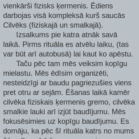
vienkārši fizisks ķermenis. Ēdiens
darbojas visā kompleksā kurš saucās
Cilvēks (fiziskajā un smalkajā).
Izsalkums pie katra atnāk savā
laikā. Pirms rituāla es atvēlu laiku, (tas
var būt arī autobusā) lai kaut ko apēstu.
Taču pēc tam mēs veiksim kopīgu
mielastu. Mēs ēdīsim organizēti,
nesteidzīgi ar baudu pagriezušies viens
pret otru ar sejām. Ēšanas laikā kamēr
cilvēka fiziskais ķermenis gremo, cilvēka
smalkie lauki arī izjūt baudījumu. Mēs
fokusēsimies uz kopīgu baudījumu. Es
domāju, ka pēc šī rituāla katrs no mums