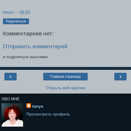
tanya
от
08:53
Поделиться
Комментариев нет:
Отправить комментарий
и поделиться мыслями
‹
›
Главная страница
Открыть веб-версию
ОБО МНЕ
tanya
Просмотреть профиль