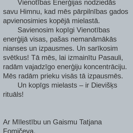
Vienotības Enerģijas nodziedās
savu Himnu, kad mēs pārpilnības gados
apvienosimies kopējā mielastā.
Savienosim kopīgi Vienotības
enerģijā visas, pašas nemanāmākās
nianses un izpausmes. Un sarīkosim
svētkus! Tā mēs, lai izmainītu Pasauli,
radām vajadzīgo enerģiju koncentrāciju.
Mēs radām prieku visās tā izpausmēs.
Un kopīgs mielasts – ir Dievišķs
rituāls!
Ar Mīlestību un Gaismu Tatjana
Fomičeva.