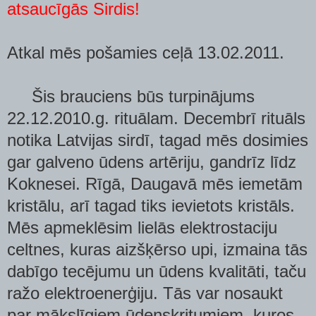
atsaucīgās Sirdis!
Atkal mēs pošamies ceļā
13.02.2011.
Šis brauciens būs turpinājums
22.12.2010.
g. rituālam. Decembrī rituāls
notika Latvijas sirdī, tagad mēs dosimies
gar galveno ūdens artēriju, gandrīz līdz
Koknesei.
Rīgā
, Daugavā mēs iemetām
kristālu, arī tagad tiks ievietots kristāls.
Mēs apmeklēsim lielās elektrostaciju
celtnes, kuras aizšķērso upi, izmaina tās
dabīgo tecējumu un ūdens kvalitāti, taču
ražo elektroenerģiju. Tās var nosaukt
par mākslīgiem ūdenskritumiem, kuros