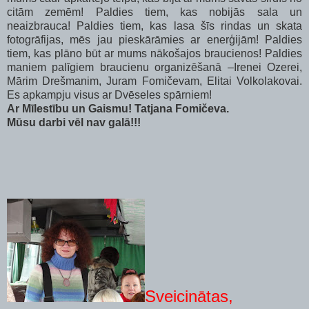
citām zemēm! Paldies tiem, kas nobijās sala un
neaizbrauca! Paldies tiem, kas lasa šīs rindas un skata
fotogrāfijas, mēs jau pieskārāmies ar enerģijām! Paldies
tiem, kas plāno būt ar mums nākošajos braucienos! Paldies
maniem palīgiem braucienu organizēšanā –Irenei Ozerei,
Mārim Drešmanim, Juram Fomičevam, Elitai Volkolakovai.
Es apkampju visus ar Dvēseles spārniem!
Ar Mīlestību un Gaismu! Tatjana Fomičeva.
Mūsu darbi vēl nav galā!!!
Sveicinātas,