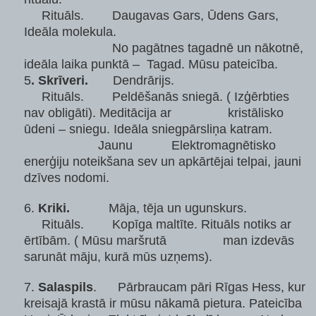
Rituāls. Daugavas Gars, Ūdens Gars,
Ideāla molekula.
No pagātnes tagadnē un nākotnē,
ideāla laika punktā – Tagad. Mūsu pateicība.
5
. Skrīveri.
Dendrārijs.
Rituāls. Peldēšanās sniegā. ( Izģērbties
nav obligāti). Meditācija ar kristālisko
ūdeni – sniegu. Ideāla sniegpārsliņa katram.
Jaunu Elektromagnētisko
enerģiju noteikšana sev un apkārtējai telpai, jauni
dzīves nodomi.
6.
Kriki.
Māja, tēja un ugunskurs.
Rituāls. Kopīga maltīte. Rituāls notiks ar
ērtībām. ( Mūsu maršrutā man izdevās
sarunāt māju, kurā mūs uzņems).
7.
Salaspils
. Pārbraucam pāri Rīgas Hess, kur
kreisajā krastā ir mūsu nākamā pietura. Pateicība