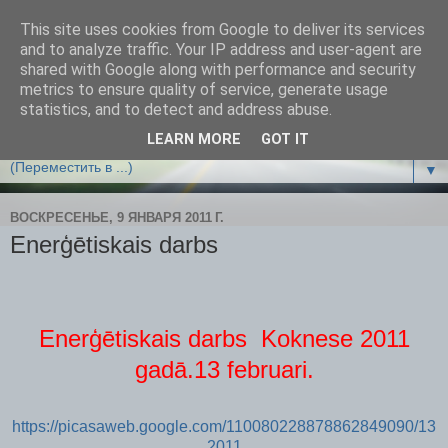
This site uses cookies from Google to deliver its services
Облако чудес
and to analyze traffic. Your IP address and user-agent are
shared with Google along with performance and security
metrics to ensure quality of service, generate usage
ВСЕМ ЛЕТАЮЩИМ И ТОЛЬКО РАСПРАВЛЯЮЩИМ
statistics, and to detect and address abuse.
КРЫЛЬЯ ПОСВЯЩАЕТСЯ!
LEARN MORE
GOT IT
▼
ВОСКРЕСЕНЬЕ, 9 ЯНВАРЯ 2011 Г.
Enerģētiskais darbs
Enerģētiskais darbs
Koknese 2
011
gadā.13 februari.
https://picasaweb.google.com/110080228878862849090/13
2011