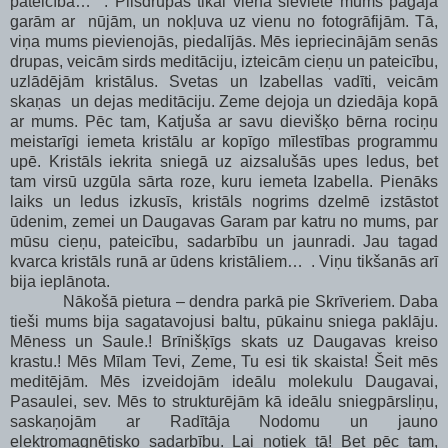
pateicībā… . Pilsdrupās tikai viena sieviete mums pagāja
garām ar nūjām, un nokļuva uz vienu no fotogrāfijām. Tā,
viņa mums pievienojās, piedalījās. Mēs iepriecinājām senās
drupas, veicām sirds meditāciju, izteicām cieņu un pateicību,
uzlādējām kristālus. Svetas un Izabellas vadīti, veicām
skaņas un dejas meditāciju. Zeme dejoja un dziedāja kopā
ar mums. Pēc tam, Katjuša ar savu dievišķo bērna rociņu
meistarīgi iemeta kristālu ar kopīgo mīlestības programmu
upē. Kristāls iekrita sniegā uz aizsalušās upes ledus, bet
tam virsū uzgūla sārta roze, kuru iemeta Izabella. Pienāks
laiks un ledus izkusīs, kristāls nogrims dzelmē izstāstot
ūdenim, zemei un Daugavas Garam par katru no mums, par
mūsu cieņu, pateicību, sadarbību un jaunradi. Jau tagad
kvarca kristāls runā ar ūdens kristāliem… . Viņu tikšanās arī
bija ieplānota.
Nākošā pietura – dendra parkā pie Skrīveriem. Daba
tieši mums bija sagatavojusi baltu, pūkainu sniega paklāju.
Mēness un Saule.! Brīnišķīgs skats uz Daugavas kreiso
krastu.! Mēs Mīlam Tevi, Zeme, Tu esi tik skaista! Šeit mēs
meditējām. Mēs izveidojām ideālu molekulu Daugavai,
Pasaulei, sev. Mēs to strukturējām kā ideālu sniegpārsliņu,
saskaņojām ar Radītāja Nodomu un jauno
elektromagnētisko sadarbību. Lai notiek tā! Bet pēc tam,