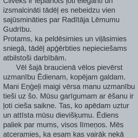
Cilvēks ir ieplānots ļoti eleganti un
izsmalcināti tādēļ es nebeidzu vien
sajūsmināties par Radītāja Lēmumu
Gudrību.
Protams, ka peldēsimies un viļāsimies
sniegā, tādēļ apģērbties nepieciešams
atbilstoši darbībām.
Vēl šajā braucienā vēlos pievērst
uzmanību Ēdienam, kopējam galdam.
Mani Eņģeļi maigi vērsa manu uzmanību
tieši uz šo. Mūsu garīgumam ar ēšanu ir
ļoti cieša saikne. Tas, ko apēdam uztur
un attīsta mūsu dievišķumu. Ēdiens
paliek par mums, visos līmeņos. Mēs
atceramies, ka esam kas vairāk nekā