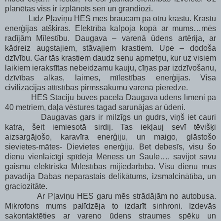
planētas viss ir izplānots sen un grandiozi.
Līdz Pļaviņu HES mēs braucām pa otru krastu. Krastu
enerģijas atšķiras. Elektrība kalpoja kopā ar mums…mēs
radījām Mīlestību. Daugava – varenā ūdens artērija, ar
kādreiz augstajiem, stāvajiem krastiem. Upe – dodoša
dzīvību. Gar tās krastiem daudz senu apmetņu, kur uz visiem
laikiem ierakstītas nebeidzamu kauju, cīņas par izdzīvošanu,
dzīvības alkas, laimes, mīlestības enerģijas. Visa
civilizācijas attīstības pirmssākumu varenā pieredze.
HES Staciju būves pacēla Daugavā ūdens līmeni pa
40 metriem
, daļa vēstures tagad sarunājas ar ūdeni.
Daugavas gars ir milzīgs un gudrs, viņš iet cauri
katra, šeit iemiesotā sirdij. Tas iekļauj sevī tēvišķi
aizsargājošo, karavīra enerģiju, un maigo, glāstošo
sievietes-mātes- Dievietes enerģiju. Bet debesīs, visu šo
dienu vienlaicīgi spīdēja Mēness un Saule…, savijot savu
gaismu elektriskā Mīlestības mijiedarbībā. Visu dienu mūs
pavadīja Dabas neparastais delikātums, izsmalcinātība, un
graciozitāte.
Ar Pļaviņu HES garu mēs strādājām no autobusa.
Mikrofons mums palīdzēja to izdarīt sinhroni. Izdevās
sakontaktēties ar vareno ūdens straumes spēku un