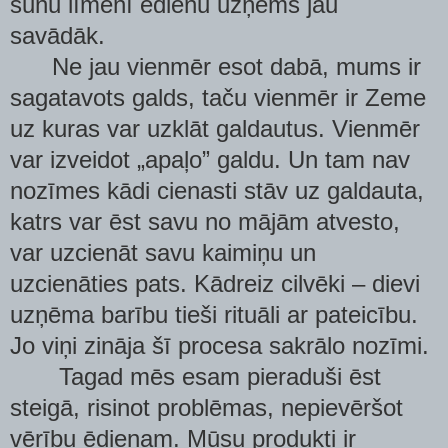
šūnu līmenī ēdienu uzņems jau
savādāk.
Ne jau vienmēr esot dabā, mums ir
sagatavots galds, taču vienmēr ir Zeme
uz kuras var uzklāt galdautus. Vienmēr
var izveidot „apaļo” galdu. Un tam nav
nozīmes kādi cienasti stāv uz galdauta,
katrs var ēst savu no mājām atvesto,
var uzcienāt savu kaimiņu un
uzcienāties pats. Kādreiz cilvēki – dievi
uzņēma barību tieši rituāli ar pateicību.
Jo viņi zināja šī procesa sakrālo nozīmi.
Tagad mēs esam pieraduši ēst
steigā, risinot problēmas, nepievēršot
vērību ēdienam. Mūsu produkti ir