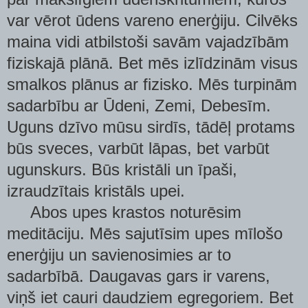
var vērot ūdens vareno enerģiju. Cilvēks
maina vidi atbilstoši savām vajadzībām
fiziskajā plānā. Bet mēs izlīdzinām visus
smalkos plānus ar fizisko. Mēs turpinām
sadarbību ar Ūdeni, Zemi, Debesīm.
Uguns dzīvo mūsu sirdīs, tādēļ protams
būs sveces, varbūt lāpas, bet varbūt
ugunskurs. Būs kristāli un īpaši,
izraudzītais kristāls upei.
Abos upes krastos noturēsim
meditāciju. Mēs sajutīsim upes mīlošo
enerģiju un savienosimies ar to
sadarbībā. Daugavas gars ir varens,
viņš iet cauri daudziem egregoriem. Bet