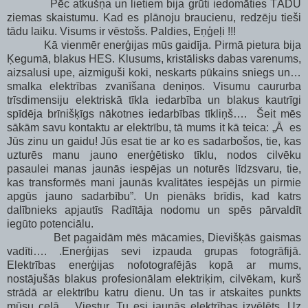
Pēc atkušņa un lietiem bija grūti iedomāties TĀDU
ziemas skaistumu. Kad es plānoju braucienu, redzēju tieši
tādu laiku. Visums ir vēstošs. Paldies, Eņģeļi !!!
Kā vienmēr enerģijas mūs gaidīja. Pirmā pietura bija
Ķegumā, blakus HES. Klusums, kristālisks dabas varenums,
aizsalusi upe, aizmiguši koki, neskarts pūkains sniegs un…
smalka elektrības zvanīšana deniņos. Visumu caururba
trīsdimensiju elektriskā tīkla iedarbība un blakus kautrīgi
spīdēja brīnišķīgs nākotnes iedarbības tīkliņš…. Šeit mēs
sākām savu kontaktu ar elektrību, tā mums it kā teica: „Ā es
Jūs zinu un gaidu! Jūs esat tie ar ko es sadarbošos, tie, kas
uzturēs manu jauno enerģētisko tīklu, nodos cilvēku
pasaulei manas jaunās iespējas un noturēs līdzsvaru, tie,
kas transformēs mani jaunās kvalitātes iespējās un pirmie
apgūs jauno sadarbību”. Un pienāks brīdis, kad katrs
dalībnieks apjautīs Radītāja nodomu un spēs pārvaldīt
iegūto potenciālu.
Bet pagaidām mēs mācamies, Dievišķās gaismas
vadīti…. .Enerģijas sevi izpauda grupas fotogrāfijā.
Elektrības enerģijas nofotografējās kopā ar mums,
nostājušās blakus profesionālam elektriķim, cilvēkam, kurš
strādā ar elektrību katru dienu. Un tas ir atskaites punkts
mūsu ceļā… Viestur, Tu esi jaunās elektrības izvēlēts. Uz